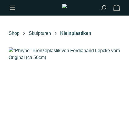
Zum Hauptinhalt springen
Shop
Skulpturen
Kleinplastiken
Bildergalerie überspringen