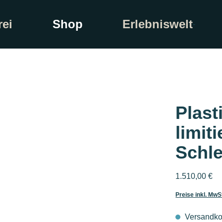
rei
Shop
Erlebniswelt
Plast
limiti
Schle
Regulärer Pre
1.510,00 €
Preise inkl. MwS
Versandkos