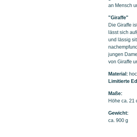
an Mensch un
"Giraffe"
Die Giraffe i
lässt sich a
und lässig si
nachempfunde
jungen Dame 
von Giraffe u
Material:
hoch
Limitierte Ed
Maße:
Höhe ca. 21
Gewicht:
ca. 900 g