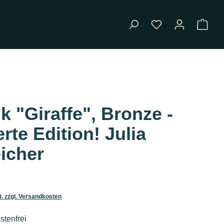
ik "Giraffe", Bronze -
erte Edition! Julia
icher
is:
t. zzgl. Versandkosten
tenfrei