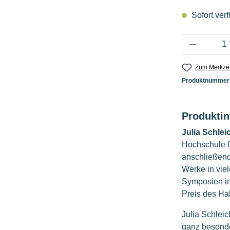
Sofort verf
Produkt 
Zum Merkzet
Produktnummer
Produkti
Julia Schlei
Hochschule f
anschließend 
Werke in vie
Symposien in 
Preis des Ha
Julia Schleic
ganz besonde