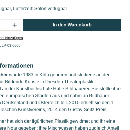
ügbar, Lieferzeit: Sofort verfügbar
Anzahl: Gib den gewünschten Wert ein oder
In den Warenkorb
tel hinzufügen
:
LP-03-0005
nformationen
cher
wurde 1983 in Köln geboren und studierte an der
ür Bildende Künste in Dresden Theaterplastik,
an der Kunsthochschule Halle Bildhauerei. Sie stellte ihre
len europäischen Städten aus und nahm an Bildhauer-
Deutschland und Österreich teil. 2010 erhielt sie den 1.
lleschen Kunstvereins, 2014 den Gustav-Seitz-Preis.
her hat sich der figürlichen Plastik gewidmet und ihr eine
re Note gegeben: ihre Mischwesen haben zugleich Anteil