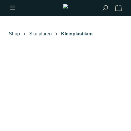
Zum Hauptinhalt springen
Shop
Skulpturen
Kleinplastiken
Bildergalerie überspringen