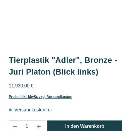
Tierplastik "Adler", Bronze -
Juri Platon (Blick links)
Regulärer Preis:
11.930,00 €
Preise inkl. MwSt. zzgl. Versandkosten
Versandkostenfrei
Produkt Anzahl: Gib den gewünschten Wert 
In den Warenkorb